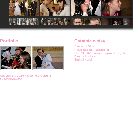
Portfolio
Ostatnie wpisy
Karolina i Piotr
Polub nas na Facebooku
PROMOCJA z okazji targów ślubnych
Danuta i Łukasz
Emilia i Karol
Copyright © 2026 Video Photo Soffia
by MetaSolution