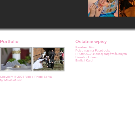
Galeria filmików
Portfolio
Ostatnie wpisy
Karolina i Piotr
Polub nas na Facebooku
PROMOCJA z okazji targów ślubnych
Danuta i Łukasz
Emilia i Karol
Copyright © 2026 Video Photo Soffia
by MetaSolution
Więcej filmików
na stronie»